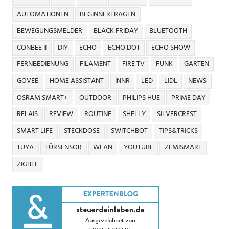
AUTOMATIONEN
BEGINNERFRAGEN
BEWEGUNGSMELDER
BLACK FRIDAY
BLUETOOTH
CONBEE II
DIY
ECHO
ECHO DOT
ECHO SHOW
FERNBEDIENUNG
FILAMENT
FIRE TV
FUNK
GARTEN
GOVEE
HOME ASSISTANT
INNR
LED
LIDL
NEWS
OSRAM SMART+
OUTDOOR
PHILIPS HUE
PRIME DAY
RELAIS
REVIEW
ROUTINE
SHELLY
SILVERCREST
SMART LIFE
STECKDOSE
SWITCHBOT
TIPS&TRICKS
TUYA
TÜRSENSOR
WLAN
YOUTUBE
ZEMISMART
ZIGBEE