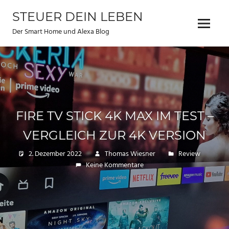
Zum
STEUER DEIN LEBEN
Inhalt
Menu
springen
Der Smart Home und Alexa Blog
FIRE TV STICK 4K MAX IM TEST –
VERGLEICH ZUR 4K VERSION
2. Dezember 2022
Thomas Wiesner
Review
Keine Kommentare