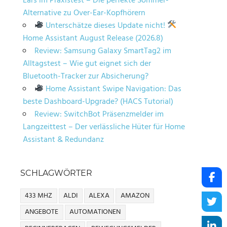
Ears im Praxistest – Die perfekte Sommer-
Alternative zu Over-Ear-Kopfhörern
Unterschätze dieses Update nicht!
Home Assistant August Release (2026.8)
Review: Samsung Galaxy SmartTag2 im
Alltagstest – Wie gut eignet sich der
Bluetooth-Tracker zur Absicherung?
Home Assistant Swipe Navigation: Das
beste Dashboard-Upgrade? (HACS Tutorial)
Review: SwitchBot Präsenzmelder im
Langzeittest – Der verlässliche Hüter für Home
Assistant & Redundanz
SCHLAGWÖRTER
433 MHZ
ALDI
ALEXA
AMAZON
ANGEBOTE
AUTOMATIONEN