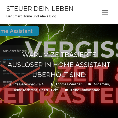
Zum
STEUER DEIN LEBEN
Inhalt
Menu
springen
Der Smart Home und Alexa Blog
WARUM ZEITBASIERTE
AUSLÖSER IN HOME ASSISTANT
ÜBERHOLT SIND
20. Dezember 2024
Thomas Wiesner
Allgemein
,
Home Assistant
,
Tips & Tricks
Keine Kommentare