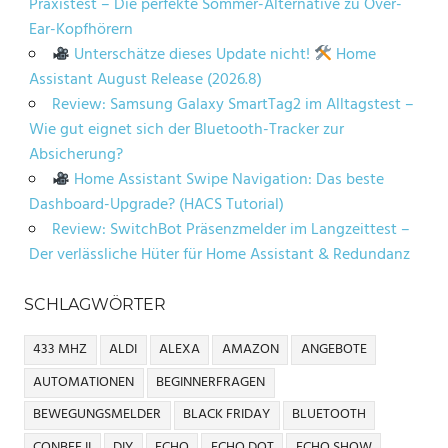
Praxistest – Die perfekte Sommer-Alternative zu Over-
Ear-Kopfhörern
Unterschätze dieses Update nicht!
Home
Assistant August Release (2026.8)
Review: Samsung Galaxy SmartTag2 im Alltagstest –
Wie gut eignet sich der Bluetooth-Tracker zur
Absicherung?
Home Assistant Swipe Navigation: Das beste
Dashboard-Upgrade? (HACS Tutorial)
Review: SwitchBot Präsenzmelder im Langzeittest –
Der verlässliche Hüter für Home Assistant & Redundanz
SCHLAGWÖRTER
433 MHZ
ALDI
ALEXA
AMAZON
ANGEBOTE
AUTOMATIONEN
BEGINNERFRAGEN
BEWEGUNGSMELDER
BLACK FRIDAY
BLUETOOTH
CONBEE II
DIY
ECHO
ECHO DOT
ECHO SHOW