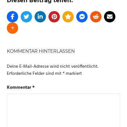
Diesen Beitrag teilen:
SCHLAGWÖRTER
ECHO
KOMMENTAR HINTERLASSEN
DOT
Deine E-Mail-Adresse wird nicht veröffentlicht.
NEWS
Erforderliche Felder sind mit
*
markiert
WALL
CLOCK
Kommentar
*