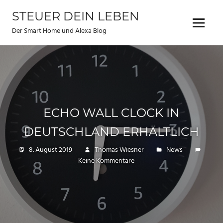
Zum
STEUER DEIN LEBEN
Inhalt
Menu
springen
Der Smart Home und Alexa Blog
ECHO WALL CLOCK IN
DEUTSCHLAND ERHÄLTLICH
8. August 2019
Thomas Wiesner
News
Keine Kommentare