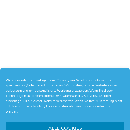
Wir verwenden Technologien wie Cookies, um Geräteinformationen zu
speichern und/oder darauf zuzugreifen. Wir tun dies, um das Surferlebnis zu
verbessern und um personalisierte Werbung anzuzeigen. Wenn Sie diesen
Technologien zustimmen, können wir Daten wie das Surfverhalten oder
eindeutige IDs auf dieser Website verarbeiten. Wenn Sie Ihre Zustimmung nicht
erteilen oder zurückziehen, können bestimmte Funktionen beeinträchtigt
werden.
ALLE COOKIES