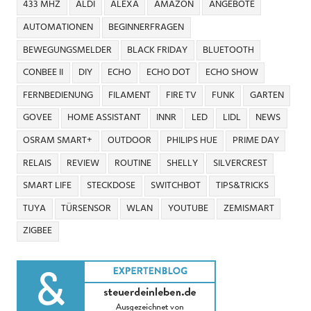
433 MHZ
ALDI
ALEXA
AMAZON
ANGEBOTE
AUTOMATIONEN
BEGINNERFRAGEN
BEWEGUNGSMELDER
BLACK FRIDAY
BLUETOOTH
CONBEE II
DIY
ECHO
ECHO DOT
ECHO SHOW
FERNBEDIENUNG
FILAMENT
FIRE TV
FUNK
GARTEN
GOVEE
HOME ASSISTANT
INNR
LED
LIDL
NEWS
OSRAM SMART+
OUTDOOR
PHILIPS HUE
PRIME DAY
RELAIS
REVIEW
ROUTINE
SHELLY
SILVERCREST
SMART LIFE
STECKDOSE
SWITCHBOT
TIPS&TRICKS
TUYA
TÜRSENSOR
WLAN
YOUTUBE
ZEMISMART
ZIGBEE