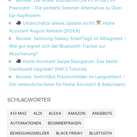
Review: Die Anker Soundcore Life P2 In-Ears im
Praxistest – Die perfekte Sommer-Alternative zu Over-
Ear-Kopfhörern
Unterschätze dieses Update nicht!
Home
Assistant August Release (2026.8)
Review: Samsung Galaxy SmartTag2 im Alltagstest –
Wie gut eignet sich der Bluetooth-Tracker zur
Absicherung?
Home Assistant Swipe Navigation: Das beste
Dashboard-Upgrade? (HACS Tutorial)
Review: SwitchBot Präsenzmelder im Langzeittest –
Der verlässliche Hüter für Home Assistant & Redundanz
SCHLAGWÖRTER
433 MHZ
ALDI
ALEXA
AMAZON
ANGEBOTE
AUTOMATIONEN
BEGINNERFRAGEN
BEWEGUNGSMELDER
BLACK FRIDAY
BLUETOOTH