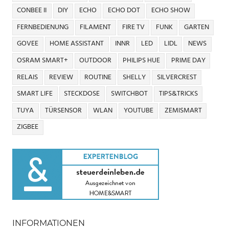
CONBEE II
DIY
ECHO
ECHO DOT
ECHO SHOW
FERNBEDIENUNG
FILAMENT
FIRE TV
FUNK
GARTEN
GOVEE
HOME ASSISTANT
INNR
LED
LIDL
NEWS
OSRAM SMART+
OUTDOOR
PHILIPS HUE
PRIME DAY
RELAIS
REVIEW
ROUTINE
SHELLY
SILVERCREST
SMART LIFE
STECKDOSE
SWITCHBOT
TIPS&TRICKS
TUYA
TÜRSENSOR
WLAN
YOUTUBE
ZEMISMART
ZIGBEE
INFORMATIONEN