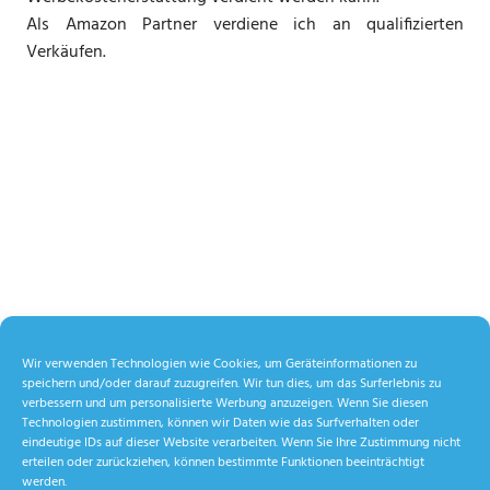
Als Amazon Partner verdiene ich an qualifizierten
Verkäufen.
Wir verwenden Technologien wie Cookies, um Geräteinformationen zu
speichern und/oder darauf zuzugreifen. Wir tun dies, um das Surferlebnis zu
verbessern und um personalisierte Werbung anzuzeigen. Wenn Sie diesen
Technologien zustimmen, können wir Daten wie das Surfverhalten oder
eindeutige IDs auf dieser Website verarbeiten. Wenn Sie Ihre Zustimmung nicht
erteilen oder zurückziehen, können bestimmte Funktionen beeinträchtigt
werden.