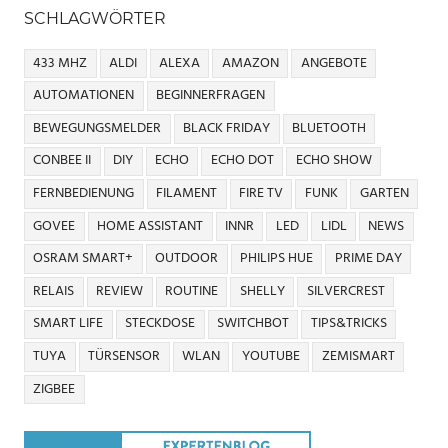
SCHLAGWÖRTER
433 MHZ
ALDI
ALEXA
AMAZON
ANGEBOTE
AUTOMATIONEN
BEGINNERFRAGEN
BEWEGUNGSMELDER
BLACK FRIDAY
BLUETOOTH
CONBEE II
DIY
ECHO
ECHO DOT
ECHO SHOW
FERNBEDIENUNG
FILAMENT
FIRE TV
FUNK
GARTEN
GOVEE
HOME ASSISTANT
INNR
LED
LIDL
NEWS
OSRAM SMART+
OUTDOOR
PHILIPS HUE
PRIME DAY
RELAIS
REVIEW
ROUTINE
SHELLY
SILVERCREST
SMART LIFE
STECKDOSE
SWITCHBOT
TIPS&TRICKS
TUYA
TÜRSENSOR
WLAN
YOUTUBE
ZEMISMART
ZIGBEE