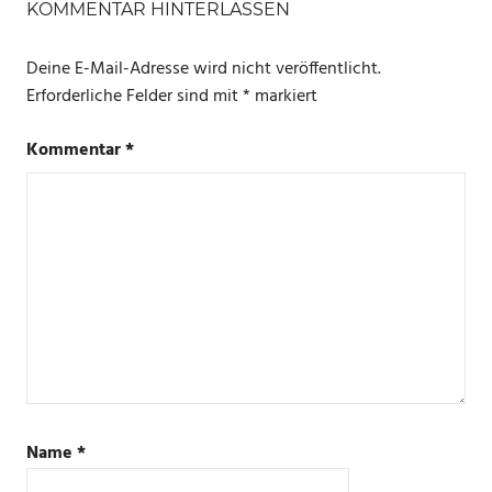
ALEXA
KOMMENTAR HINTERLASSEN
BLUETOOTH
Deine E-Mail-Adresse wird nicht veröffentlicht.
ECHO
Erforderliche Felder sind mit
*
markiert
DOT
LED
Kommentar
*
OSRAM
SMART+
Name
*