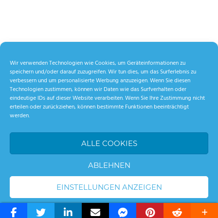
Wir verwenden Technologien wie Cookies, um Geräteinformationen zu
speichern und/oder darauf zuzugreifen. Wir tun dies, um das Surferlebnis zu
verbessern und um personalisierte Werbung anzuzeigen. Wenn Sie diesen
Technologien zustimmen, können wir Daten wie das Surfverhalten oder
eindeutige IDs auf dieser Website verarbeiten. Wenn Sie Ihre Zustimmung nicht
erteilen oder zurückziehen, können bestimmte Funktionen beeinträchtigt
werden.
ALLE COOKIES
ABLEHNEN
EINSTELLUNGEN ANZEIGEN
WordPress Theme: Palm Beach by ThemeZee.
Cookie-Richtlinie
Datenschutzerklärung