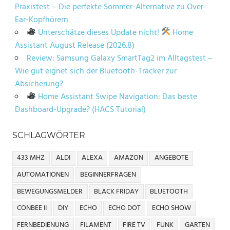
Praxistest – Die perfekte Sommer-Alternative zu Over-
Ear-Kopfhörern
Unterschätze dieses Update nicht!
Home
Assistant August Release (2026.8)
Review: Samsung Galaxy SmartTag2 im Alltagstest –
Wie gut eignet sich der Bluetooth-Tracker zur
Absicherung?
Home Assistant Swipe Navigation: Das beste
Dashboard-Upgrade? (HACS Tutorial)
SCHLAGWÖRTER
433 MHZ
ALDI
ALEXA
AMAZON
ANGEBOTE
AUTOMATIONEN
BEGINNERFRAGEN
BEWEGUNGSMELDER
BLACK FRIDAY
BLUETOOTH
CONBEE II
DIY
ECHO
ECHO DOT
ECHO SHOW
FERNBEDIENUNG
FILAMENT
FIRE TV
FUNK
GARTEN