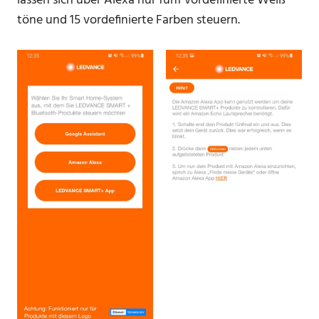
lassen sich über Alexa nur fünf vordefinierte Weiß
töne und 15 vordefinierte Farben steuern.