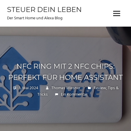
Zum
STEUER DEIN LEBEN
Inhalt
Menu
springen
Der Smart Home und Alexa Blog
NFC RING MIT 2 NFC CHIPS:
PERFEKT FÜR HOME ASSISTANT
3. Mai 2024
Thomas Wiesner
Review
,
Tips &
Tricks
Ein Kommentar