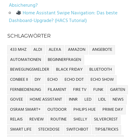
Absicherung?
Home Assistant Swipe Navigation: Das beste
Dashboard-Upgrade? (HACS Tutorial)
SCHLAGWÖRTER
433 MHZ
ALDI
ALEXA
AMAZON
ANGEBOTE
AUTOMATIONEN
BEGINNERFRAGEN
BEWEGUNGSMELDER
BLACK FRIDAY
BLUETOOTH
CONBEE II
DIY
ECHO
ECHO DOT
ECHO SHOW
FERNBEDIENUNG
FILAMENT
FIRE TV
FUNK
GARTEN
GOVEE
HOME ASSISTANT
INNR
LED
LIDL
NEWS
OSRAM SMART+
OUTDOOR
PHILIPS HUE
PRIME DAY
RELAIS
REVIEW
ROUTINE
SHELLY
SILVERCREST
SMART LIFE
STECKDOSE
SWITCHBOT
TIPS&TRICKS