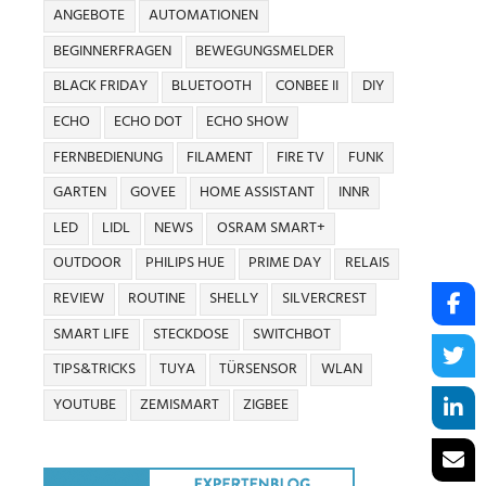
ANGEBOTE
AUTOMATIONEN
BEGINNERFRAGEN
BEWEGUNGSMELDER
BLACK FRIDAY
BLUETOOTH
CONBEE II
DIY
ECHO
ECHO DOT
ECHO SHOW
FERNBEDIENUNG
FILAMENT
FIRE TV
FUNK
GARTEN
GOVEE
HOME ASSISTANT
INNR
LED
LIDL
NEWS
OSRAM SMART+
OUTDOOR
PHILIPS HUE
PRIME DAY
RELAIS
REVIEW
ROUTINE
SHELLY
SILVERCREST
SMART LIFE
STECKDOSE
SWITCHBOT
TIPS&TRICKS
TUYA
TÜRSENSOR
WLAN
YOUTUBE
ZEMISMART
ZIGBEE