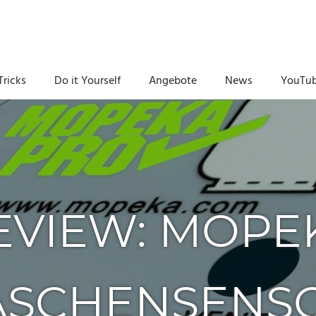
Tricks
Do it Yourself
Angebote
News
YouTu
EVIEW: MOPE
SCHENSENSO