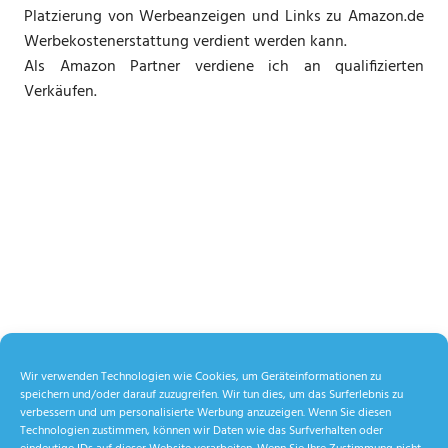
Platzierung von Werbeanzeigen und Links zu Amazon.de
Werbekostenerstattung verdient werden kann.
Als Amazon Partner verdiene ich an qualifizierten
Verkäufen.
Wir verwenden Technologien wie Cookies, um Geräteinformationen zu
speichern und/oder darauf zuzugreifen. Wir tun dies, um das Surferlebnis zu
verbessern und um personalisierte Werbung anzuzeigen. Wenn Sie diesen
Technologien zustimmen, können wir Daten wie das Surfverhalten oder