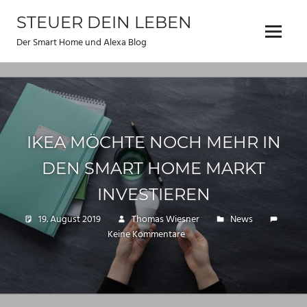
Zum
STEUER DEIN LEBEN
Inhalt
Menu
springen
Der Smart Home und Alexa Blog
IKEA MÖCHTE NOCH MEHR IN
DEN SMART HOME MARKT
INVESTIEREN
19. August 2019
Thomas Wiesner
News
Keine Kommentare