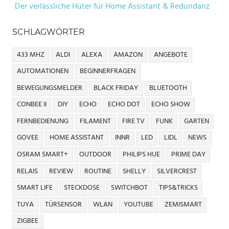
Der verlässliche Hüter für Home Assistant & Redundanz
SCHLAGWÖRTER
433 MHZ
ALDI
ALEXA
AMAZON
ANGEBOTE
AUTOMATIONEN
BEGINNERFRAGEN
BEWEGUNGSMELDER
BLACK FRIDAY
BLUETOOTH
CONBEE II
DIY
ECHO
ECHO DOT
ECHO SHOW
FERNBEDIENUNG
FILAMENT
FIRE TV
FUNK
GARTEN
GOVEE
HOME ASSISTANT
INNR
LED
LIDL
NEWS
OSRAM SMART+
OUTDOOR
PHILIPS HUE
PRIME DAY
RELAIS
REVIEW
ROUTINE
SHELLY
SILVERCREST
SMART LIFE
STECKDOSE
SWITCHBOT
TIPS&TRICKS
TUYA
TÜRSENSOR
WLAN
YOUTUBE
ZEMISMART
ZIGBEE