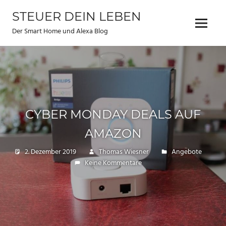
Zum
STEUER DEIN LEBEN
Inhalt
Menu
springen
Der Smart Home und Alexa Blog
CYBER MONDAY DEALS AUF
AMAZON
2. Dezember 2019
Thomas Wiesner
Angebote
Keine Kommentare