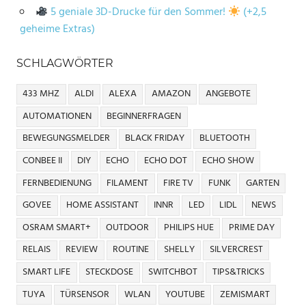
5 geniale 3D-Drucke für den Sommer!
(+2,5
geheime Extras)
SCHLAGWÖRTER
433 MHZ
ALDI
ALEXA
AMAZON
ANGEBOTE
AUTOMATIONEN
BEGINNERFRAGEN
BEWEGUNGSMELDER
BLACK FRIDAY
BLUETOOTH
CONBEE II
DIY
ECHO
ECHO DOT
ECHO SHOW
FERNBEDIENUNG
FILAMENT
FIRE TV
FUNK
GARTEN
GOVEE
HOME ASSISTANT
INNR
LED
LIDL
NEWS
OSRAM SMART+
OUTDOOR
PHILIPS HUE
PRIME DAY
RELAIS
REVIEW
ROUTINE
SHELLY
SILVERCREST
SMART LIFE
STECKDOSE
SWITCHBOT
TIPS&TRICKS
TUYA
TÜRSENSOR
WLAN
YOUTUBE
ZEMISMART