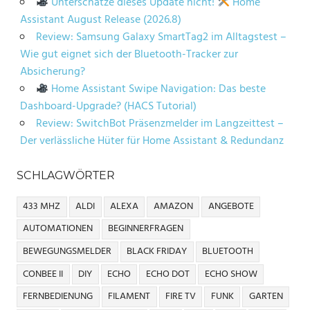
Unterschätze dieses Update nicht!
Home
Assistant August Release (2026.8)
Review: Samsung Galaxy SmartTag2 im Alltagstest –
Wie gut eignet sich der Bluetooth-Tracker zur
Absicherung?
Home Assistant Swipe Navigation: Das beste
Dashboard-Upgrade? (HACS Tutorial)
Review: SwitchBot Präsenzmelder im Langzeittest –
Der verlässliche Hüter für Home Assistant & Redundanz
SCHLAGWÖRTER
433 MHZ
ALDI
ALEXA
AMAZON
ANGEBOTE
AUTOMATIONEN
BEGINNERFRAGEN
BEWEGUNGSMELDER
BLACK FRIDAY
BLUETOOTH
CONBEE II
DIY
ECHO
ECHO DOT
ECHO SHOW
FERNBEDIENUNG
FILAMENT
FIRE TV
FUNK
GARTEN