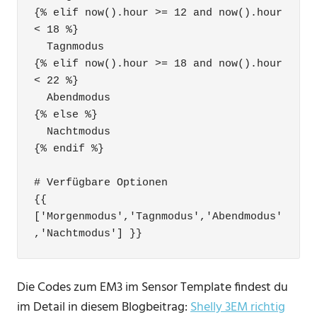
{% elif now().hour >= 12 and now().hour 
< 18 %}

  Tagnmodus

{% elif now().hour >= 18 and now().hour 
< 22 %}

  Abendmodus

{% else %}

  Nachtmodus

{% endif %}

# Verfügbare Optionen

{{ 
['Morgenmodus','Tagnmodus','Abendmodus'
,'Nachtmodus'] }}
Die Codes zum EM3 im Sensor Template findest du
im Detail in diesem Blogbeitrag:
Shelly 3EM richtig