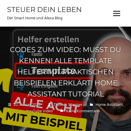
Zum
STEUER DEIN LEBEN
Inhalt
Menu
springen
Der Smart Home und Alexa Blog
CODES ZUM VIDEO: MUSST DU
KENNEN! ALLE TEMPLATE
HELFER MIT PRAKTISCHEN
BEISPIELEN ERKLÄRT! HOME
ASSISTANT TUTORIAL
22. Januar 2025
Thomas Wiesner
Home Assistant
,
YouTube Video
Keine Kommentare