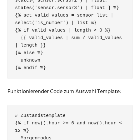
states('sensor.sensor2') | float, 
states('sensor.sensor3') | float ] %}

{% set valid_values = sensor_list | 
select('is_number') | list %}

{% if valid_values | length > 0 %}

  {{ valid_values | sum / valid_values 
| length }}

{% else %}

  unknown

{% endif %}
Funktionierender Code zum Auswahl Template:
# Zustandstemplate

{% if now().hour >= 6 and now().hour < 
12 %}

  Morgenmodus
