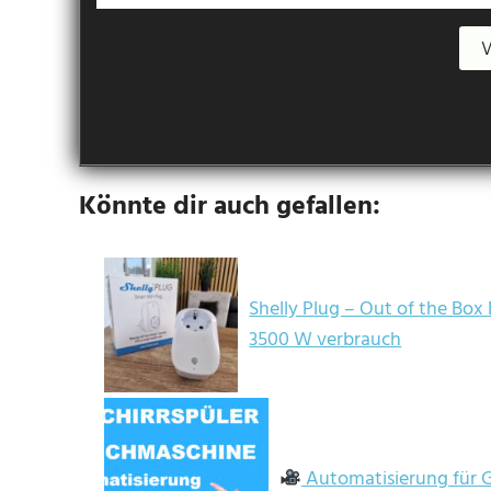
Könnte dir auch gefallen:
Shelly Plug – Out of the Box
3500 W verbrauch
Automatisierung für G