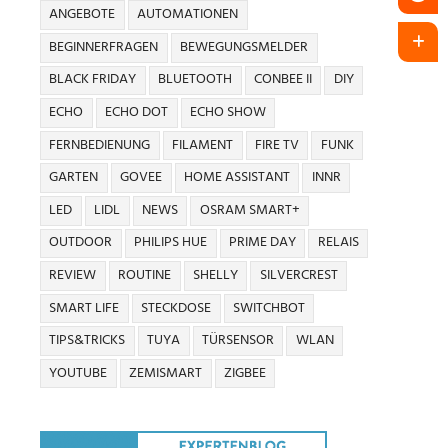
ANGEBOTE
AUTOMATIONEN
BEGINNERFRAGEN
BEWEGUNGSMELDER
BLACK FRIDAY
BLUETOOTH
CONBEE II
DIY
ECHO
ECHO DOT
ECHO SHOW
FERNBEDIENUNG
FILAMENT
FIRE TV
FUNK
GARTEN
GOVEE
HOME ASSISTANT
INNR
LED
LIDL
NEWS
OSRAM SMART+
OUTDOOR
PHILIPS HUE
PRIME DAY
RELAIS
REVIEW
ROUTINE
SHELLY
SILVERCREST
SMART LIFE
STECKDOSE
SWITCHBOT
TIPS&TRICKS
TUYA
TÜRSENSOR
WLAN
YOUTUBE
ZEMISMART
ZIGBEE