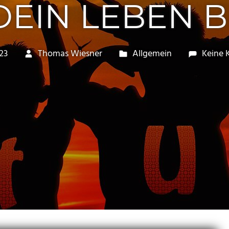
DEIN LEBEN B
23
Thomas Wiesner
Allgemein
Keine