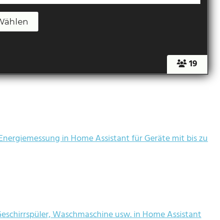
19
 Energiemessung in Home Assistant für Geräte mit bis zu
eschirrspüler, Waschmaschine usw. in Home Assistant