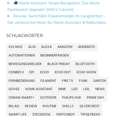
Home Assistant Swipe Navigation: Das beste
Dashboard-Upgrade? (HACS Tutorial)
Review: SwitchBot Präsenzmelder im Langzeittest –
Der verlässliche Hüter für Home Assistant & Redundanz
SCHLAGWÖRTER
433 MHZ
ALDI
ALEXA
AMAZON
ANGEBOTE
AUTOMATIONEN
BEGINNERFRAGEN
BEWEGUNGSMELDER
BLACK FRIDAY
BLUETOOTH
CONBEE II
DIY
ECHO
ECHO DOT
ECHO SHOW
FERNBEDIENUNG
FILAMENT
FIRE TV
FUNK
GARTEN
GOVEE
HOME ASSISTANT
INNR
LED
LIDL
NEWS
OSRAM SMART+
OUTDOOR
PHILIPS HUE
PRIME DAY
RELAIS
REVIEW
ROUTINE
SHELLY
SILVERCREST
SMART LIFE
STECKDOSE
SWITCHBOT
TIPS&TRICKS