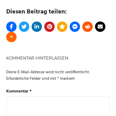
Diesen Beitrag teilen:
SCHLAGWÖRTER
HOME
KOMMENTAR HINTERLASSEN
ASSISTANT
Deine E-Mail-Adresse wird nicht veröffentlicht.
SMART
LIFE
Erforderliche Felder sind mit
*
markiert
TUYA
Kommentar
*
WLAN