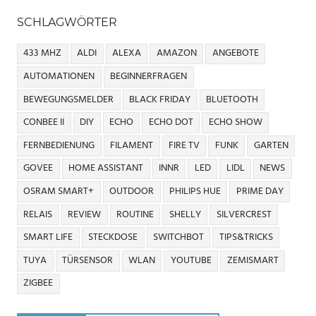
SCHLAGWÖRTER
433 MHZ
ALDI
ALEXA
AMAZON
ANGEBOTE
AUTOMATIONEN
BEGINNERFRAGEN
BEWEGUNGSMELDER
BLACK FRIDAY
BLUETOOTH
CONBEE II
DIY
ECHO
ECHO DOT
ECHO SHOW
FERNBEDIENUNG
FILAMENT
FIRE TV
FUNK
GARTEN
GOVEE
HOME ASSISTANT
INNR
LED
LIDL
NEWS
OSRAM SMART+
OUTDOOR
PHILIPS HUE
PRIME DAY
RELAIS
REVIEW
ROUTINE
SHELLY
SILVERCREST
SMART LIFE
STECKDOSE
SWITCHBOT
TIPS&TRICKS
TUYA
TÜRSENSOR
WLAN
YOUTUBE
ZEMISMART
ZIGBEE