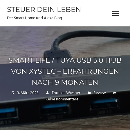
Zum
STEUER DEIN LEBEN
Inhalt
Menu
springen
Der Smart Home und Alexa Blog
SMART LIFE / TUYA USB 3.0 HUB
VON XYSTEC – ERFAHRUNGEN
NACH 9 MONATEN
3. März 2023
Thomas Wiesner
Review
Keine Kommentare