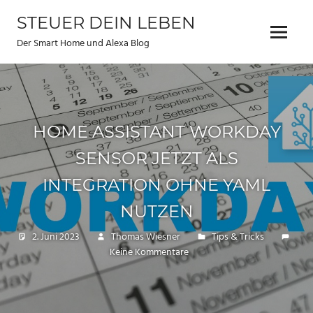
Zum
STEUER DEIN LEBEN
Inhalt
Menu
springen
Der Smart Home und Alexa Blog
HOME ASSISTANT WORKDAY
SENSOR JETZT ALS
INTEGRATION OHNE YAML
NUTZEN
2. Juni 2023
Thomas Wiesner
Tips & Tricks
Keine Kommentare