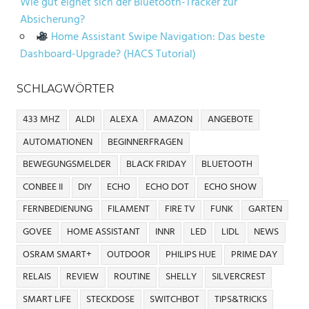
Wie gut eignet sich der Bluetooth-Tracker zur
Absicherung?
Home Assistant Swipe Navigation: Das beste
Dashboard-Upgrade? (HACS Tutorial)
SCHLAGWÖRTER
433 MHZ
ALDI
ALEXA
AMAZON
ANGEBOTE
AUTOMATIONEN
BEGINNERFRAGEN
BEWEGUNGSMELDER
BLACK FRIDAY
BLUETOOTH
CONBEE II
DIY
ECHO
ECHO DOT
ECHO SHOW
FERNBEDIENUNG
FILAMENT
FIRE TV
FUNK
GARTEN
GOVEE
HOME ASSISTANT
INNR
LED
LIDL
NEWS
OSRAM SMART+
OUTDOOR
PHILIPS HUE
PRIME DAY
RELAIS
REVIEW
ROUTINE
SHELLY
SILVERCREST
SMART LIFE
STECKDOSE
SWITCHBOT
TIPS&TRICKS