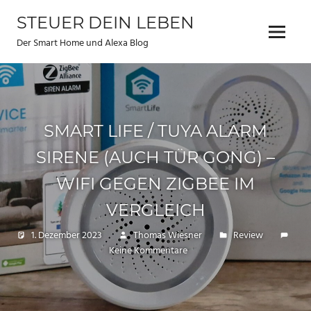
Zum
STEUER DEIN LEBEN
Inhalt
Menu
springen
Der Smart Home und Alexa Blog
SMART LIFE / TUYA ALARM
SIRENE (AUCH TÜR GONG) –
WIFI GEGEN ZIGBEE IM
VERGLEICH
1. Dezember 2023
Thomas Wiesner
Review
Keine Kommentare