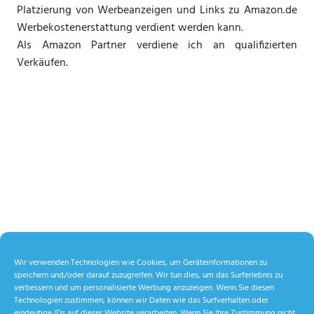
Platzierung von Werbeanzeigen und Links zu Amazon.de
Werbekostenerstattung verdient werden kann.
Als Amazon Partner verdiene ich an qualifizierten
Verkäufen.
Wir verwenden Technologien wie Cookies, um Geräteinformationen zu
speichern und/oder darauf zuzugreifen. Wir tun dies, um das Surferlebnis zu
verbessern und um personalisierte Werbung anzuzeigen. Wenn Sie diesen
Technologien zustimmen, können wir Daten wie das Surfverhalten oder
eindeutige IDs auf dieser Website verarbeiten. Wenn Sie Ihre Zustimmung nicht