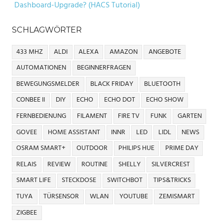
Dashboard-Upgrade? (HACS Tutorial)
SCHLAGWÖRTER
433 MHZ
ALDI
ALEXA
AMAZON
ANGEBOTE
AUTOMATIONEN
BEGINNERFRAGEN
BEWEGUNGSMELDER
BLACK FRIDAY
BLUETOOTH
CONBEE II
DIY
ECHO
ECHO DOT
ECHO SHOW
FERNBEDIENUNG
FILAMENT
FIRE TV
FUNK
GARTEN
GOVEE
HOME ASSISTANT
INNR
LED
LIDL
NEWS
OSRAM SMART+
OUTDOOR
PHILIPS HUE
PRIME DAY
RELAIS
REVIEW
ROUTINE
SHELLY
SILVERCREST
SMART LIFE
STECKDOSE
SWITCHBOT
TIPS&TRICKS
TUYA
TÜRSENSOR
WLAN
YOUTUBE
ZEMISMART
ZIGBEE