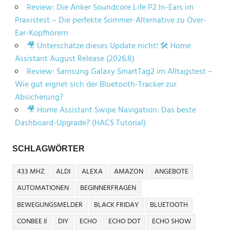
Review: Die Anker Soundcore Life P2 In-Ears im
Praxistest – Die perfekte Sommer-Alternative zu Over-
Ear-Kopfhörern
🎥 Unterschätze dieses Update nicht! 🛠️ Home
Assistant August Release (2026.8)
Review: Samsung Galaxy SmartTag2 im Alltagstest –
Wie gut eignet sich der Bluetooth-Tracker zur
Absicherung?
🎥 Home Assistant Swipe Navigation: Das beste
Dashboard-Upgrade? (HACS Tutorial)
SCHLAGWÖRTER
433 MHZ
ALDI
ALEXA
AMAZON
ANGEBOTE
AUTOMATIONEN
BEGINNERFRAGEN
BEWEGUNGSMELDER
BLACK FRIDAY
BLUETOOTH
CONBEE II
DIY
ECHO
ECHO DOT
ECHO SHOW