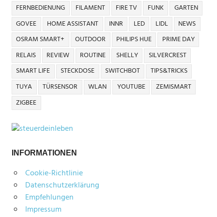
FERNBEDIENUNG
FILAMENT
FIRE TV
FUNK
GARTEN
GOVEE
HOME ASSISTANT
INNR
LED
LIDL
NEWS
OSRAM SMART+
OUTDOOR
PHILIPS HUE
PRIME DAY
RELAIS
REVIEW
ROUTINE
SHELLY
SILVERCREST
SMART LIFE
STECKDOSE
SWITCHBOT
TIPS&TRICKS
TUYA
TÜRSENSOR
WLAN
YOUTUBE
ZEMISMART
ZIGBEE
INFORMATIONEN
Cookie-Richtlinie
Datenschutzerklärung
Empfehlungen
Impressum