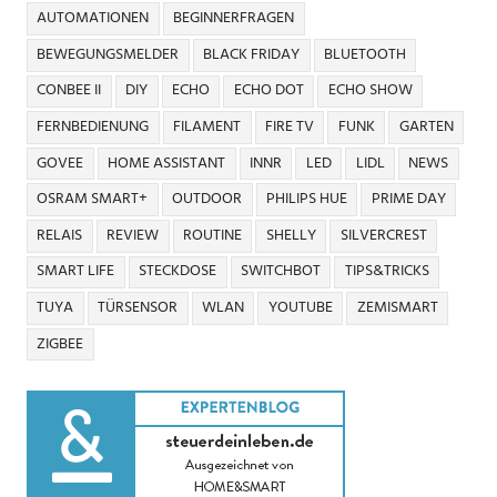
AUTOMATIONEN
BEGINNERFRAGEN
BEWEGUNGSMELDER
BLACK FRIDAY
BLUETOOTH
CONBEE II
DIY
ECHO
ECHO DOT
ECHO SHOW
FERNBEDIENUNG
FILAMENT
FIRE TV
FUNK
GARTEN
GOVEE
HOME ASSISTANT
INNR
LED
LIDL
NEWS
OSRAM SMART+
OUTDOOR
PHILIPS HUE
PRIME DAY
RELAIS
REVIEW
ROUTINE
SHELLY
SILVERCREST
SMART LIFE
STECKDOSE
SWITCHBOT
TIPS&TRICKS
TUYA
TÜRSENSOR
WLAN
YOUTUBE
ZEMISMART
ZIGBEE