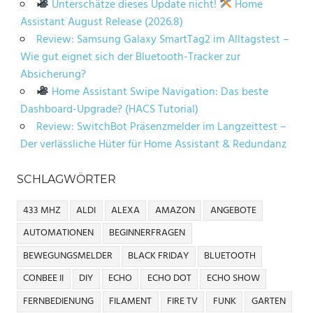
Unterschätze dieses Update nicht!
Home
Assistant August Release (2026.8)
Review: Samsung Galaxy SmartTag2 im Alltagstest –
Wie gut eignet sich der Bluetooth-Tracker zur
Absicherung?
Home Assistant Swipe Navigation: Das beste
Dashboard-Upgrade? (HACS Tutorial)
Review: SwitchBot Präsenzmelder im Langzeittest –
Der verlässliche Hüter für Home Assistant & Redundanz
SCHLAGWÖRTER
433 MHZ
ALDI
ALEXA
AMAZON
ANGEBOTE
AUTOMATIONEN
BEGINNERFRAGEN
BEWEGUNGSMELDER
BLACK FRIDAY
BLUETOOTH
CONBEE II
DIY
ECHO
ECHO DOT
ECHO SHOW
FERNBEDIENUNG
FILAMENT
FIRE TV
FUNK
GARTEN