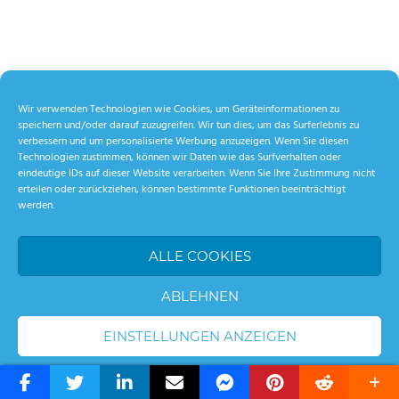
Wir verwenden Technologien wie Cookies, um Geräteinformationen zu
speichern und/oder darauf zuzugreifen. Wir tun dies, um das Surferlebnis zu
verbessern und um personalisierte Werbung anzuzeigen. Wenn Sie diesen
Technologien zustimmen, können wir Daten wie das Surfverhalten oder
eindeutige IDs auf dieser Website verarbeiten. Wenn Sie Ihre Zustimmung nicht
erteilen oder zurückziehen, können bestimmte Funktionen beeinträchtigt
werden.
ALLE COOKIES
ABLEHNEN
EINSTELLUNGEN ANZEIGEN
WordPress Theme: Palm Beach by ThemeZee.
Cookie-Richtlinie
Datenschutzerklärung