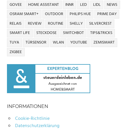
GOVEE
HOME ASSISTANT
INNR
LED
LIDL
NEWS
OSRAM SMART+
OUTDOOR
PHILIPS HUE
PRIME DAY
RELAIS
REVIEW
ROUTINE
SHELLY
SILVERCREST
SMART LIFE
STECKDOSE
SWITCHBOT
TIPS&TRICKS
TUYA
TÜRSENSOR
WLAN
YOUTUBE
ZEMISMART
ZIGBEE
INFORMATIONEN
Cookie-Richtlinie
Datenschutzerklärung