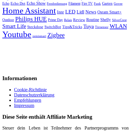
Echo Show
Echo
Echo Dot
Filament
Fire TV
Garten
Fernbedienung
Funk
Govee
Home Assistant
LED
Lidl
News
Innr
Osram Smart+
Philips HUE
Routine
Shelly
Outdoor
Prime Day
Review
Relais
SilverCrest
WLAN
Smart Life
Tuya
SwitchBot
Tips&Tricks
Steckdose
Türsensor
Youtube
Zigbee
zemismart
Informationen
Cookie-Richtlinie
Datenschutzerklärung
Empfehlungen
Impressum
Diese Seite enthält Affiliate Marketing
Steuer dein Leben ist Teilnehmer des Partnerprogramms von