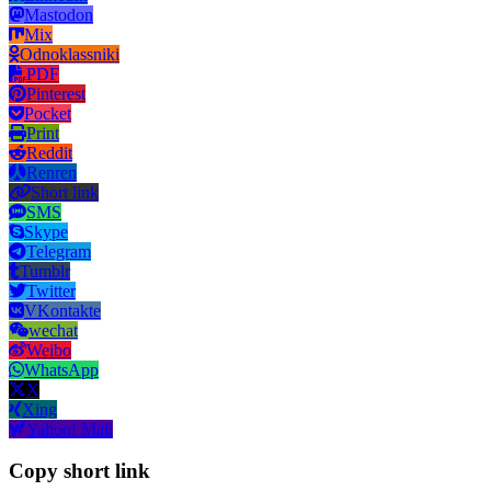
Mastodon
Mix
Odnoklassniki
PDF
Pinterest
Pocket
Print
Reddit
Renren
Short link
SMS
Skype
Telegram
Tumblr
Twitter
VKontakte
wechat
Weibo
WhatsApp
X
Xing
Yahoo! Mail
Copy short link