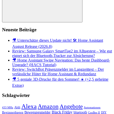
Suchen
Neueste Beiträge
🎥 Unterschätze dieses Update nicht! 🛠️ Home Assistant
August Release (2026.8)
Review: Samsung Galaxy SmartTag2 im Alltagstest – Wie gut
eignet sich der Bluetooth-Tracker zur Absicherung?
🎥 Home Assistant Swipe Navigation: Das beste Dashboard-
Upgrade? (HACS Tutorial)
Review: SwitchBot Präsenzmelder im Langzeittest – Der
verlässliche Hüter für Home Assistant & Redundanz
🎥 5 geniale 3D-Drucke für den Sommer! ☀️ (+2,5 geheime
Extras)
Schlagwörter
Alexa
Amazon
Angebote
Aldi
433 MHz
Automationen
Black Friday
Bewegungsmelder
bluetooth
Beginnerfragen
DIY
ConBee II