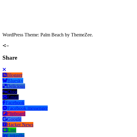
WordPress Theme: Palm Beach by ThemeZee.
Share
Blogger
Bluesky
Delicious
Digg
Email
Facebook
Facebook messenger
Flipboard
Google
Hacker News
Line
LinkedIn