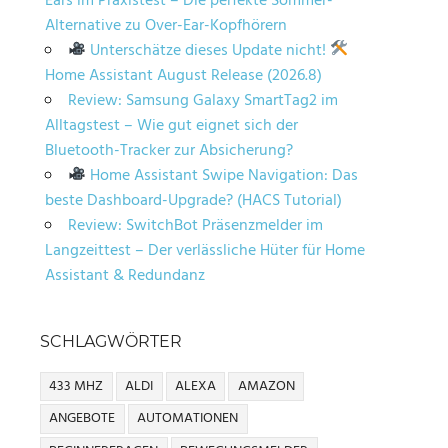
Ears im Praxistest – Die perfekte Sommer-
Alternative zu Over-Ear-Kopfhörern
Unterschätze dieses Update nicht!
Home Assistant August Release (2026.8)
Review: Samsung Galaxy SmartTag2 im
Alltagstest – Wie gut eignet sich der
Bluetooth-Tracker zur Absicherung?
Home Assistant Swipe Navigation: Das
beste Dashboard-Upgrade? (HACS Tutorial)
Review: SwitchBot Präsenzmelder im
Langzeittest – Der verlässliche Hüter für Home
Assistant & Redundanz
SCHLAGWÖRTER
433 MHZ
ALDI
ALEXA
AMAZON
ANGEBOTE
AUTOMATIONEN