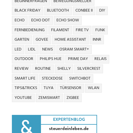
BEGINNERFRAGEN
BEWEGUNGSMELDER
BLACK FRIDAY
BLUETOOTH
CONBEE II
DIY
ECHO
ECHO DOT
ECHO SHOW
FERNBEDIENUNG
FILAMENT
FIRE TV
FUNK
GARTEN
GOVEE
HOME ASSISTANT
INNR
LED
LIDL
NEWS
OSRAM SMART+
OUTDOOR
PHILIPS HUE
PRIME DAY
RELAIS
REVIEW
ROUTINE
SHELLY
SILVERCREST
SMART LIFE
STECKDOSE
SWITCHBOT
TIPS&TRICKS
TUYA
TÜRSENSOR
WLAN
YOUTUBE
ZEMISMART
ZIGBEE