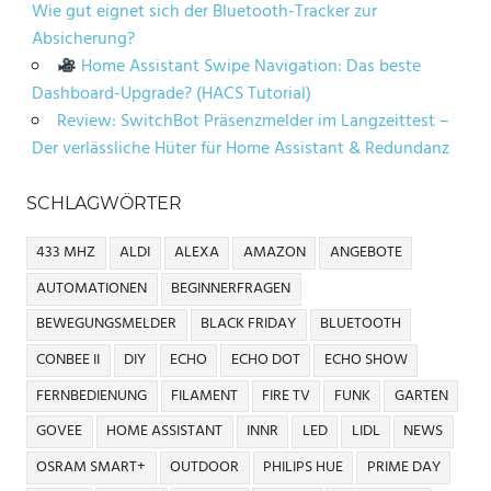
Wie gut eignet sich der Bluetooth-Tracker zur
Absicherung?
Home Assistant Swipe Navigation: Das beste
Dashboard-Upgrade? (HACS Tutorial)
Review: SwitchBot Präsenzmelder im Langzeittest –
Der verlässliche Hüter für Home Assistant & Redundanz
SCHLAGWÖRTER
433 MHZ
ALDI
ALEXA
AMAZON
ANGEBOTE
AUTOMATIONEN
BEGINNERFRAGEN
BEWEGUNGSMELDER
BLACK FRIDAY
BLUETOOTH
CONBEE II
DIY
ECHO
ECHO DOT
ECHO SHOW
FERNBEDIENUNG
FILAMENT
FIRE TV
FUNK
GARTEN
GOVEE
HOME ASSISTANT
INNR
LED
LIDL
NEWS
OSRAM SMART+
OUTDOOR
PHILIPS HUE
PRIME DAY