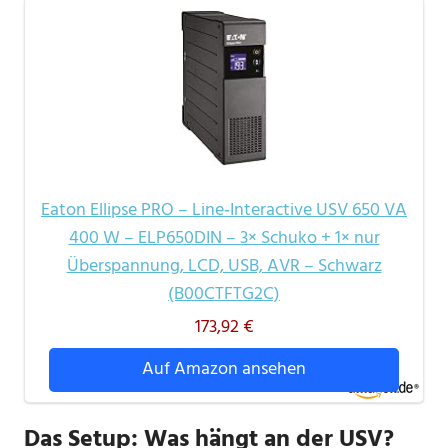
Eaton Ellipse PRO – Line‑Interactive USV 650 VA
400 W – ELP650DIN – 3× Schuko + 1× nur
Überspannung, LCD, USB, AVR – Schwarz
(B00CTFTG2C)
173,92 €
Auf Amazon ansehen
Das Setup: Was hängt an der USV?