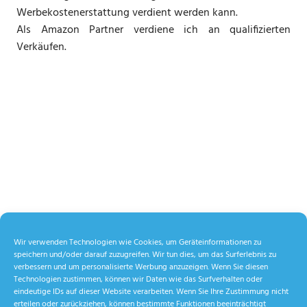
Werbekostenerstattung verdient werden kann.
Als Amazon Partner verdiene ich an qualifizierten
Verkäufen.
Wir verwenden Technologien wie Cookies, um Geräteinformationen zu
speichern und/oder darauf zuzugreifen. Wir tun dies, um das Surferlebnis zu
verbessern und um personalisierte Werbung anzuzeigen. Wenn Sie diesen
Technologien zustimmen, können wir Daten wie das Surfverhalten oder
eindeutige IDs auf dieser Website verarbeiten. Wenn Sie Ihre Zustimmung nicht
erteilen oder zurückziehen, können bestimmte Funktionen beeinträchtigt