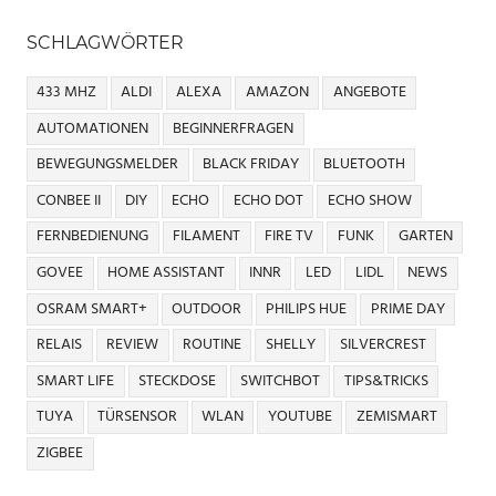
SCHLAGWÖRTER
433 MHZ
ALDI
ALEXA
AMAZON
ANGEBOTE
AUTOMATIONEN
BEGINNERFRAGEN
BEWEGUNGSMELDER
BLACK FRIDAY
BLUETOOTH
CONBEE II
DIY
ECHO
ECHO DOT
ECHO SHOW
FERNBEDIENUNG
FILAMENT
FIRE TV
FUNK
GARTEN
GOVEE
HOME ASSISTANT
INNR
LED
LIDL
NEWS
OSRAM SMART+
OUTDOOR
PHILIPS HUE
PRIME DAY
RELAIS
REVIEW
ROUTINE
SHELLY
SILVERCREST
SMART LIFE
STECKDOSE
SWITCHBOT
TIPS&TRICKS
TUYA
TÜRSENSOR
WLAN
YOUTUBE
ZEMISMART
ZIGBEE