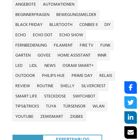
ANGEBOTE
AUTOMATIONEN
BEGINNERFRAGEN
BEWEGUNGSMELDER
BLACK FRIDAY
BLUETOOTH
CONBEE II
DIY
ECHO
ECHO DOT
ECHO SHOW
FERNBEDIENUNG
FILAMENT
FIRE TV
FUNK
GARTEN
GOVEE
HOME ASSISTANT
INNR
LED
LIDL
NEWS
OSRAM SMART+
OUTDOOR
PHILIPS HUE
PRIME DAY
RELAIS
REVIEW
ROUTINE
SHELLY
SILVERCREST
SMART LIFE
STECKDOSE
SWITCHBOT
TIPS&TRICKS
TUYA
TÜRSENSOR
WLAN
YOUTUBE
ZEMISMART
ZIGBEE