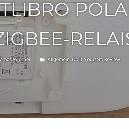
TLIBRO POL
ZIGBEE-RELAI
omas Wiesner
Allgemein
,
Do it Yourself
,
Review