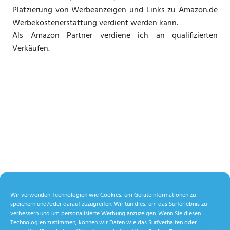
Platzierung von Werbeanzeigen und Links zu Amazon.de
Werbekostenerstattung verdient werden kann.
Als Amazon Partner verdiene ich an qualifizierten
Verkäufen.
Wir verwenden Technologien wie Cookies, um Geräteinformationen zu
speichern und/oder darauf zuzugreifen. Wir tun dies, um das Surferlebnis zu
verbessern und um personalisierte Werbung anzuzeigen. Wenn Sie diesen
Technologien zustimmen, können wir Daten wie das Surfverhalten oder