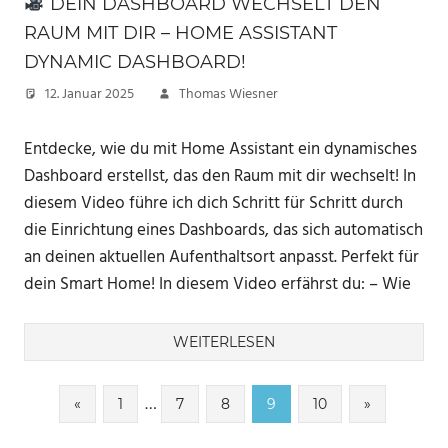
DEIN DASHBOARD WECHSELT DEN
RAUM MIT DIR – HOME ASSISTANT
DYNAMIC DASHBOARD!
12. Januar 2025
Thomas Wiesner
Entdecke, wie du mit Home Assistant ein dynamisches
Dashboard erstellst, das den Raum mit dir wechselt! In
diesem Video führe ich dich Schritt für Schritt durch
die Einrichtung eines Dashboards, das sich automatisch
an deinen aktuellen Aufenthaltsort anpasst. Perfekt für
dein Smart Home! In diesem Video erfährst du: – Wie
WEITERLESEN
Seitennummerierung
…
Vorherige
Nächste
«
1
7
8
9
10
»
Beiträge
Beiträge