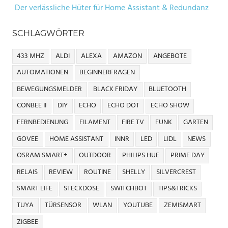
Der verlässliche Hüter für Home Assistant & Redundanz
SCHLAGWÖRTER
433 MHZ
ALDI
ALEXA
AMAZON
ANGEBOTE
AUTOMATIONEN
BEGINNERFRAGEN
BEWEGUNGSMELDER
BLACK FRIDAY
BLUETOOTH
CONBEE II
DIY
ECHO
ECHO DOT
ECHO SHOW
FERNBEDIENUNG
FILAMENT
FIRE TV
FUNK
GARTEN
GOVEE
HOME ASSISTANT
INNR
LED
LIDL
NEWS
OSRAM SMART+
OUTDOOR
PHILIPS HUE
PRIME DAY
RELAIS
REVIEW
ROUTINE
SHELLY
SILVERCREST
SMART LIFE
STECKDOSE
SWITCHBOT
TIPS&TRICKS
TUYA
TÜRSENSOR
WLAN
YOUTUBE
ZEMISMART
ZIGBEE