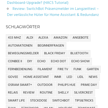
Dashboard-Upgrade? (HACS Tutorial)
Review: SwitchBot Präsenzmelder im Langzeittest –
Der verlässliche Hüter für Home Assistant & Redundanz
SCHLAGWÖRTER
433 MHZ
ALDI
ALEXA
AMAZON
ANGEBOTE
AUTOMATIONEN
BEGINNERFRAGEN
BEWEGUNGSMELDER
BLACK FRIDAY
BLUETOOTH
CONBEE II
DIY
ECHO
ECHO DOT
ECHO SHOW
FERNBEDIENUNG
FILAMENT
FIRE TV
FUNK
GARTEN
GOVEE
HOME ASSISTANT
INNR
LED
LIDL
NEWS
OSRAM SMART+
OUTDOOR
PHILIPS HUE
PRIME DAY
RELAIS
REVIEW
ROUTINE
SHELLY
SILVERCREST
SMART LIFE
STECKDOSE
SWITCHBOT
TIPS&TRICKS