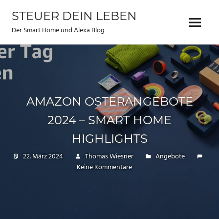
Zum
STEUER DEIN LEBEN
Inhalt
Menu
springen
Der Smart Home und Alexa Blog
AMAZON OSTERANGEBOTE
2024 – SMART HOME
HIGHLIGHTS
22. März 2024
Thomas Wiesner
Angebote
Keine Kommentare