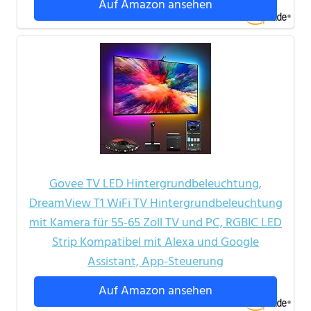
Auf Amazon ansehen
Govee TV LED Hintergrundbeleuchtung,
DreamView T1 WiFi TV Hintergrundbeleuchtung
mit Kamera für 55-65 Zoll TV und PC, RGBIC LED
Strip Kompatibel mit Alexa und Google
Assistant, App-Steuerung
Auf Amazon ansehen