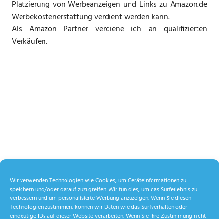
Platzierung von Werbeanzeigen und Links zu Amazon.de
Werbekostenerstattung verdient werden kann.
Als Amazon Partner verdiene ich an qualifizierten
Verkäufen.
Wir verwenden Technologien wie Cookies, um Geräteinformationen zu
speichern und/oder darauf zuzugreifen. Wir tun dies, um das Surferlebnis zu
verbessern und um personalisierte Werbung anzuzeigen. Wenn Sie diesen
Technologien zustimmen, können wir Daten wie das Surfverhalten oder
eindeutige IDs auf dieser Website verarbeiten. Wenn Sie Ihre Zustimmung nicht