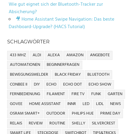
Wie gut eignet sich der Bluetooth-Tracker zur
Absicherung?
🎥 Home Assistant Swipe Navigation: Das beste
Dashboard-Upgrade? (HACS Tutorial)
SCHLAGWÖRTER
433 MHZ
ALDI
ALEXA
AMAZON
ANGEBOTE
AUTOMATIONEN
BEGINNERFRAGEN
BEWEGUNGSMELDER
BLACK FRIDAY
BLUETOOTH
CONBEE II
DIY
ECHO
ECHO DOT
ECHO SHOW
FERNBEDIENUNG
FILAMENT
FIRE TV
FUNK
GARTEN
GOVEE
HOME ASSISTANT
INNR
LED
LIDL
NEWS
OSRAM SMART+
OUTDOOR
PHILIPS HUE
PRIME DAY
RELAIS
REVIEW
ROUTINE
SHELLY
SILVERCREST
SMART LIFE
STECKDOSE
SWITCHBOT
TIPS&TRICKS