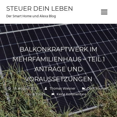
Zum
STEUER DEIN LEBEN
Inhalt
Menu
springen
Der Smart Home und Alexa Blog
BALKONKRAFTWERK IM
MEHRFAMILIENHAUS – TEIL 1
ANTRÄGE UND
VORAUSSETZUNGEN
18. August 2023
Thomas Wiesner
Do it Yourself
,
Tips & Tricks
Keine Kommentare