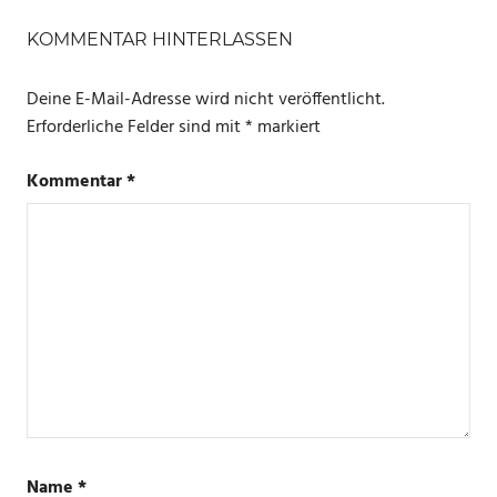
SCHLAGWÖRTER
BALKONKRAFTWERK
KOMMENTAR HINTERLASSEN
MINI PV
Deine E-Mail-Adresse wird nicht veröffentlicht.
ANLAGE
Erforderliche Felder sind mit
*
markiert
STECKERFERTIGE
PHOTOVOLTAIK
Kommentar
*
ANLAGE
Name
*