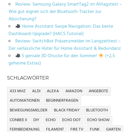
Review: Samsung Galaxy SmartTag2 im Alltagstest –
Wie gut eignet sich der Bluetooth-Tracker zur
Absicherung?
Home Assistant Swipe Navigation: Das beste
Dashboard-Upgrade? (HACS Tutorial)
Review: SwitchBot Präsenzmelder im Langzeittest –
Der verlässliche Hüter für Home Assistant & Redundanz
5 geniale 3D-Drucke für den Sommer!
(+2,5
geheime Extras)
SCHLAGWÖRTER
433 MHZ
ALDI
ALEXA
AMAZON
ANGEBOTE
AUTOMATIONEN
BEGINNERFRAGEN
BEWEGUNGSMELDER
BLACK FRIDAY
BLUETOOTH
CONBEE II
DIY
ECHO
ECHO DOT
ECHO SHOW
FERNBEDIENUNG
FILAMENT
FIRE TV
FUNK
GARTEN