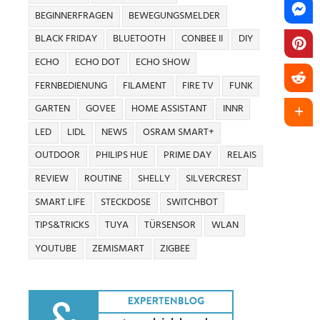
BEGINNERFRAGEN
BEWEGUNGSMELDER
BLACK FRIDAY
BLUETOOTH
CONBEE II
DIY
ECHO
ECHO DOT
ECHO SHOW
FERNBEDIENUNG
FILAMENT
FIRE TV
FUNK
GARTEN
GOVEE
HOME ASSISTANT
INNR
LED
LIDL
NEWS
OSRAM SMART+
OUTDOOR
PHILIPS HUE
PRIME DAY
RELAIS
REVIEW
ROUTINE
SHELLY
SILVERCREST
SMART LIFE
STECKDOSE
SWITCHBOT
TIPS&TRICKS
TUYA
TÜRSENSOR
WLAN
YOUTUBE
ZEMISMART
ZIGBEE