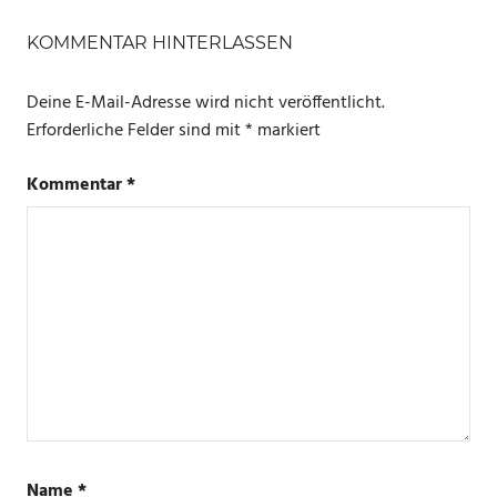
SCHLAGWÖRTER
AMAZON
KOMMENTAR HINTERLASSEN
ECHO
Deine E-Mail-Adresse wird nicht veröffentlicht.
ECHO
Erforderliche Felder sind mit
*
markiert
PLUS
Kommentar
*
Name
*