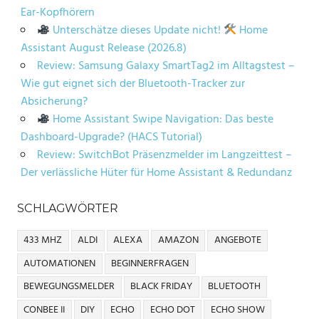
Ear-Kopfhörern
Unterschätze dieses Update nicht!
Home
Assistant August Release (2026.8)
Review: Samsung Galaxy SmartTag2 im Alltagstest –
Wie gut eignet sich der Bluetooth-Tracker zur
Absicherung?
Home Assistant Swipe Navigation: Das beste
Dashboard-Upgrade? (HACS Tutorial)
Review: SwitchBot Präsenzmelder im Langzeittest –
Der verlässliche Hüter für Home Assistant & Redundanz
SCHLAGWÖRTER
433 MHZ
ALDI
ALEXA
AMAZON
ANGEBOTE
AUTOMATIONEN
BEGINNERFRAGEN
BEWEGUNGSMELDER
BLACK FRIDAY
BLUETOOTH
CONBEE II
DIY
ECHO
ECHO DOT
ECHO SHOW