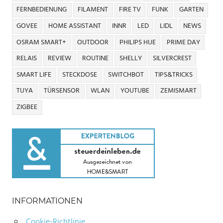
FERNBEDIENUNG
FILAMENT
FIRE TV
FUNK
GARTEN
GOVEE
HOME ASSISTANT
INNR
LED
LIDL
NEWS
OSRAM SMART+
OUTDOOR
PHILIPS HUE
PRIME DAY
RELAIS
REVIEW
ROUTINE
SHELLY
SILVERCREST
SMART LIFE
STECKDOSE
SWITCHBOT
TIPS&TRICKS
TUYA
TÜRSENSOR
WLAN
YOUTUBE
ZEMISMART
ZIGBEE
INFORMATIONEN
Cookie-Richtlinie