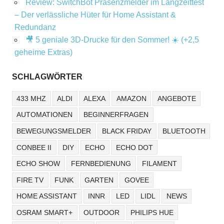
Review: SwitchBot Präsenzmelder im Langzeittest
– Der verlässliche Hüter für Home Assistant &
Redundanz
🎥 5 geniale 3D-Drucke für den Sommer! ☀️ (+2,5
geheime Extras)
SCHLAGWÖRTER
433 MHZ
ALDI
ALEXA
AMAZON
ANGEBOTE
AUTOMATIONEN
BEGINNERFRAGEN
BEWEGUNGSMELDER
BLACK FRIDAY
BLUETOOTH
CONBEE II
DIY
ECHO
ECHO DOT
ECHO SHOW
FERNBEDIENUNG
FILAMENT
FIRE TV
FUNK
GARTEN
GOVEE
HOME ASSISTANT
INNR
LED
LIDL
NEWS
OSRAM SMART+
OUTDOOR
PHILIPS HUE