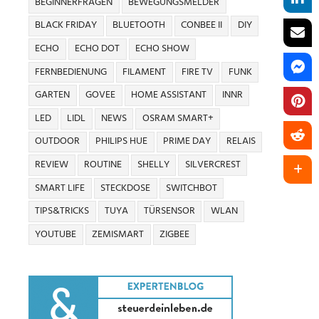
BEGINNERFRAGEN
BEWEGUNGSMELDER
BLACK FRIDAY
BLUETOOTH
CONBEE II
DIY
ECHO
ECHO DOT
ECHO SHOW
FERNBEDIENUNG
FILAMENT
FIRE TV
FUNK
GARTEN
GOVEE
HOME ASSISTANT
INNR
LED
LIDL
NEWS
OSRAM SMART+
OUTDOOR
PHILIPS HUE
PRIME DAY
RELAIS
REVIEW
ROUTINE
SHELLY
SILVERCREST
SMART LIFE
STECKDOSE
SWITCHBOT
TIPS&TRICKS
TUYA
TÜRSENSOR
WLAN
YOUTUBE
ZEMISMART
ZIGBEE