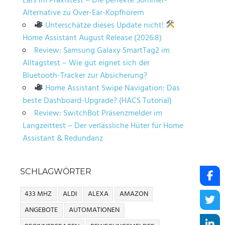
Ears im Praxistest – Die perfekte Sommer-
Alternative zu Over-Ear-Kopfhörern
Unterschätze dieses Update nicht!
Home Assistant August Release (2026.8)
Review: Samsung Galaxy SmartTag2 im
Alltagstest – Wie gut eignet sich der
Bluetooth-Tracker zur Absicherung?
Home Assistant Swipe Navigation: Das
beste Dashboard-Upgrade? (HACS Tutorial)
Review: SwitchBot Präsenzmelder im
Langzeittest – Der verlässliche Hüter für Home
Assistant & Redundanz
SCHLAGWÖRTER
433 MHZ
ALDI
ALEXA
AMAZON
ANGEBOTE
AUTOMATIONEN