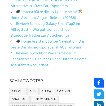
Ears im Praxistest – Die perfekte Sommer-
Alternative zu Over-Ear-Kopfhörern
Unterschätze dieses Update nicht!
Home Assistant August Release (2026.8)
Review: Samsung Galaxy SmartTag2 im
Alltagstest – Wie gut eignet sich der
Bluetooth-Tracker zur Absicherung?
Home Assistant Swipe Navigation: Das
beste Dashboard-Upgrade? (HACS Tutorial)
Review: SwitchBot Präsenzmelder im
Langzeittest – Der verlässliche Hüter für Home
Assistant & Redundanz
SCHLAGWÖRTER
433 MHZ
ALDI
ALEXA
AMAZON
ANGEBOTE
AUTOMATIONEN