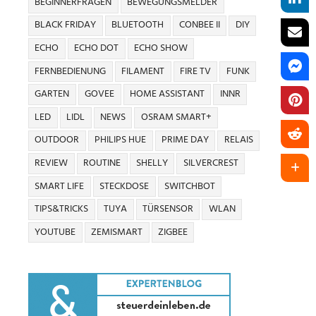
BEGINNERFRAGEN
BEWEGUNGSMELDER
BLACK FRIDAY
BLUETOOTH
CONBEE II
DIY
ECHO
ECHO DOT
ECHO SHOW
FERNBEDIENUNG
FILAMENT
FIRE TV
FUNK
GARTEN
GOVEE
HOME ASSISTANT
INNR
LED
LIDL
NEWS
OSRAM SMART+
OUTDOOR
PHILIPS HUE
PRIME DAY
RELAIS
REVIEW
ROUTINE
SHELLY
SILVERCREST
SMART LIFE
STECKDOSE
SWITCHBOT
TIPS&TRICKS
TUYA
TÜRSENSOR
WLAN
YOUTUBE
ZEMISMART
ZIGBEE