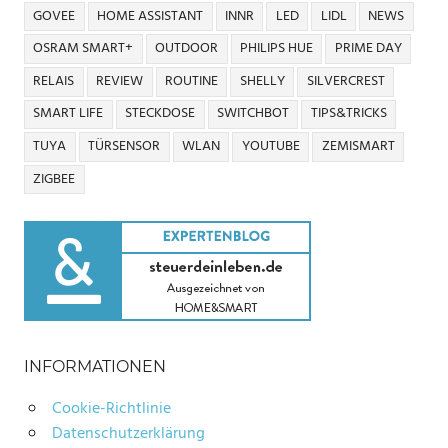
GOVEE
HOME ASSISTANT
INNR
LED
LIDL
NEWS
OSRAM SMART+
OUTDOOR
PHILIPS HUE
PRIME DAY
RELAIS
REVIEW
ROUTINE
SHELLY
SILVERCREST
SMART LIFE
STECKDOSE
SWITCHBOT
TIPS&TRICKS
TUYA
TÜRSENSOR
WLAN
YOUTUBE
ZEMISMART
ZIGBEE
INFORMATIONEN
Cookie-Richtlinie
Datenschutzerklärung