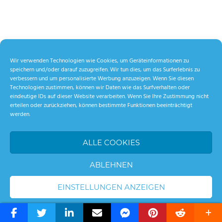
Wir verwenden Technologien wie Cookies, um Geräteinformationen zu
speichern und/oder darauf zuzugreifen. Wir tun dies, um das Surferlebnis zu
verbessern und um personalisierte Werbung anzuzeigen. Wenn Sie diesen
Technologien zustimmen, können wir Daten wie das Surfverhalten oder
eindeutige IDs auf dieser Website verarbeiten. Wenn Sie Ihre Zustimmung nicht
erteilen oder zurückziehen, können bestimmte Funktionen beeinträchtigt
werden.
ALLE COOKIES
ABLEHNEN
EINSTELLUNGEN ANZEIGEN
WordPress Theme: Palm Beach by ThemeZee.
Cookie-Richtlinie
Datenschutzerklärung