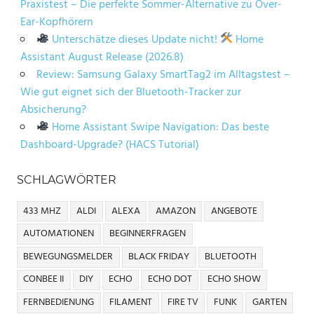
Praxistest – Die perfekte Sommer-Alternative zu Over-
Ear-Kopfhörern
Unterschätze dieses Update nicht!
Home
Assistant August Release (2026.8)
Review: Samsung Galaxy SmartTag2 im Alltagstest –
Wie gut eignet sich der Bluetooth-Tracker zur
Absicherung?
Home Assistant Swipe Navigation: Das beste
Dashboard-Upgrade? (HACS Tutorial)
SCHLAGWÖRTER
433 MHZ
ALDI
ALEXA
AMAZON
ANGEBOTE
AUTOMATIONEN
BEGINNERFRAGEN
BEWEGUNGSMELDER
BLACK FRIDAY
BLUETOOTH
CONBEE II
DIY
ECHO
ECHO DOT
ECHO SHOW
FERNBEDIENUNG
FILAMENT
FIRE TV
FUNK
GARTEN