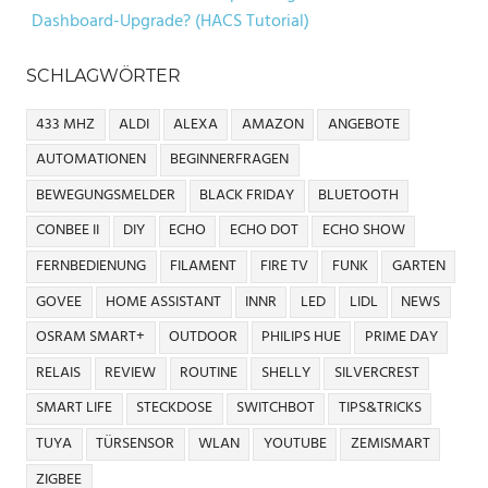
Dashboard-Upgrade? (HACS Tutorial)
SCHLAGWÖRTER
433 MHZ
ALDI
ALEXA
AMAZON
ANGEBOTE
AUTOMATIONEN
BEGINNERFRAGEN
BEWEGUNGSMELDER
BLACK FRIDAY
BLUETOOTH
CONBEE II
DIY
ECHO
ECHO DOT
ECHO SHOW
FERNBEDIENUNG
FILAMENT
FIRE TV
FUNK
GARTEN
GOVEE
HOME ASSISTANT
INNR
LED
LIDL
NEWS
OSRAM SMART+
OUTDOOR
PHILIPS HUE
PRIME DAY
RELAIS
REVIEW
ROUTINE
SHELLY
SILVERCREST
SMART LIFE
STECKDOSE
SWITCHBOT
TIPS&TRICKS
TUYA
TÜRSENSOR
WLAN
YOUTUBE
ZEMISMART
ZIGBEE