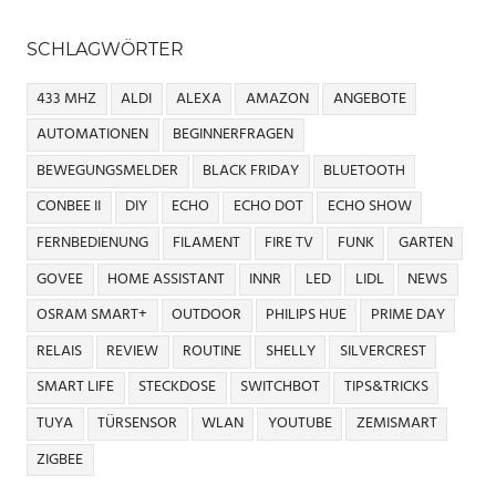
SCHLAGWÖRTER
433 MHZ
ALDI
ALEXA
AMAZON
ANGEBOTE
AUTOMATIONEN
BEGINNERFRAGEN
BEWEGUNGSMELDER
BLACK FRIDAY
BLUETOOTH
CONBEE II
DIY
ECHO
ECHO DOT
ECHO SHOW
FERNBEDIENUNG
FILAMENT
FIRE TV
FUNK
GARTEN
GOVEE
HOME ASSISTANT
INNR
LED
LIDL
NEWS
OSRAM SMART+
OUTDOOR
PHILIPS HUE
PRIME DAY
RELAIS
REVIEW
ROUTINE
SHELLY
SILVERCREST
SMART LIFE
STECKDOSE
SWITCHBOT
TIPS&TRICKS
TUYA
TÜRSENSOR
WLAN
YOUTUBE
ZEMISMART
ZIGBEE