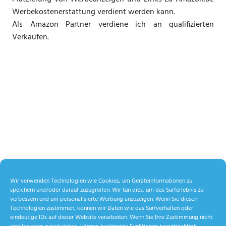
Werbekostenerstattung verdient werden kann.
Als Amazon Partner verdiene ich an qualifizierten
Verkäufen.
Wir verwenden Technologien wie Cookies, um Geräteinformationen zu
speichern und/oder darauf zuzugreifen. Wir tun dies, um das Surferlebnis zu
verbessern und um personalisierte Werbung anzuzeigen. Wenn Sie diesen
Technologien zustimmen, können wir Daten wie das Surfverhalten oder
eindeutige IDs auf dieser Website verarbeiten. Wenn Sie Ihre Zustimmung nicht