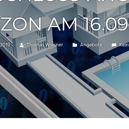
ON AM 16.09
 2019
Thomas Wiesner
Angebote
Kei