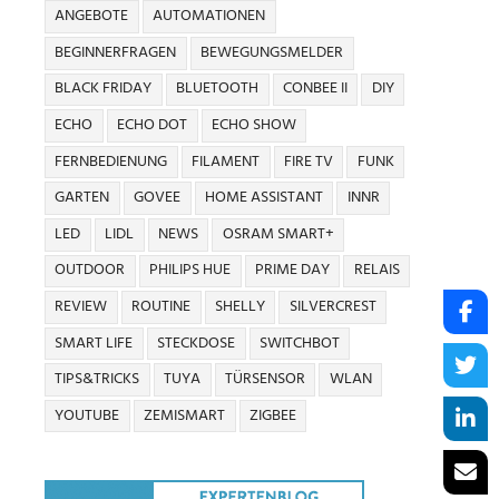
ANGEBOTE
AUTOMATIONEN
BEGINNERFRAGEN
BEWEGUNGSMELDER
BLACK FRIDAY
BLUETOOTH
CONBEE II
DIY
ECHO
ECHO DOT
ECHO SHOW
FERNBEDIENUNG
FILAMENT
FIRE TV
FUNK
GARTEN
GOVEE
HOME ASSISTANT
INNR
LED
LIDL
NEWS
OSRAM SMART+
OUTDOOR
PHILIPS HUE
PRIME DAY
RELAIS
REVIEW
ROUTINE
SHELLY
SILVERCREST
SMART LIFE
STECKDOSE
SWITCHBOT
TIPS&TRICKS
TUYA
TÜRSENSOR
WLAN
YOUTUBE
ZEMISMART
ZIGBEE