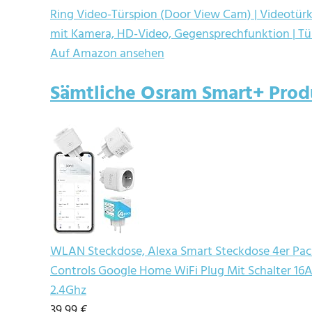
Ring Video-Türspion (Door View Cam) | Videotürkli
mit Kamera, HD-Video, Gegensprechfunktion | T
Auf Amazon ansehen
Sämtliche Osram Smart+ Prod
WLAN Steckdose, Alexa Smart Steckdose 4er Pac
Controls Google Home WiFi Plug Mit Schalter 1
2.4Ghz
39,99 €