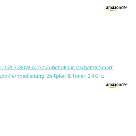
k, 16A 3680W Alexa ZubehöR Lichtschalter Smart
App-Fernbedienung, Zeitplan & Timer, 2,4GHz