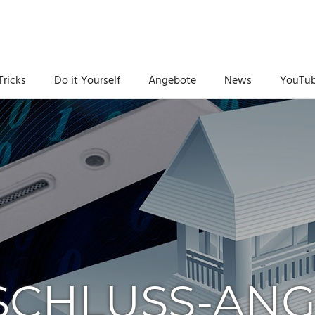
Tricks
Do it Yourself
Angebote
News
YouTu
CHLUSS-ANG