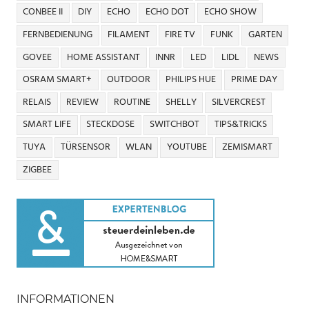
CONBEE II
DIY
ECHO
ECHO DOT
ECHO SHOW
FERNBEDIENUNG
FILAMENT
FIRE TV
FUNK
GARTEN
GOVEE
HOME ASSISTANT
INNR
LED
LIDL
NEWS
OSRAM SMART+
OUTDOOR
PHILIPS HUE
PRIME DAY
RELAIS
REVIEW
ROUTINE
SHELLY
SILVERCREST
SMART LIFE
STECKDOSE
SWITCHBOT
TIPS&TRICKS
TUYA
TÜRSENSOR
WLAN
YOUTUBE
ZEMISMART
ZIGBEE
INFORMATIONEN