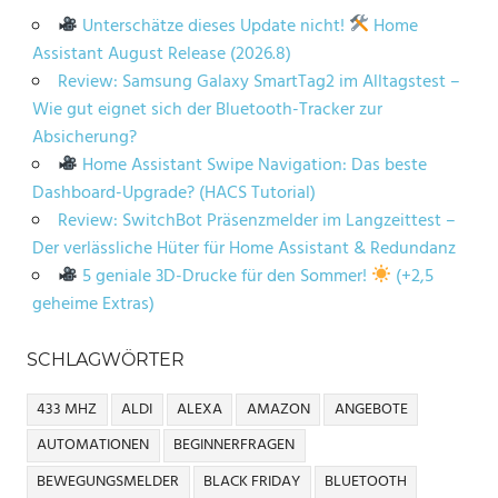
Unterschätze dieses Update nicht!
Home
Assistant August Release (2026.8)
Review: Samsung Galaxy SmartTag2 im Alltagstest –
Wie gut eignet sich der Bluetooth-Tracker zur
Absicherung?
Home Assistant Swipe Navigation: Das beste
Dashboard-Upgrade? (HACS Tutorial)
Review: SwitchBot Präsenzmelder im Langzeittest –
Der verlässliche Hüter für Home Assistant & Redundanz
5 geniale 3D-Drucke für den Sommer!
(+2,5
geheime Extras)
SCHLAGWÖRTER
433 MHZ
ALDI
ALEXA
AMAZON
ANGEBOTE
AUTOMATIONEN
BEGINNERFRAGEN
BEWEGUNGSMELDER
BLACK FRIDAY
BLUETOOTH