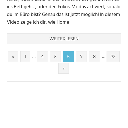
ins Bett gehst, oder den Fokus-Modus aktiviert, sobald
du im Büro bist? Genau das ist jetzt möglich! In diesem
Video zeige ich dir, wie Home
WEITERLESEN
Seitennummerierung
…
…
Vorherige
«
1
4
5
6
7
8
72
Beiträge
der
Nächste
»
Beiträge
Beiträge