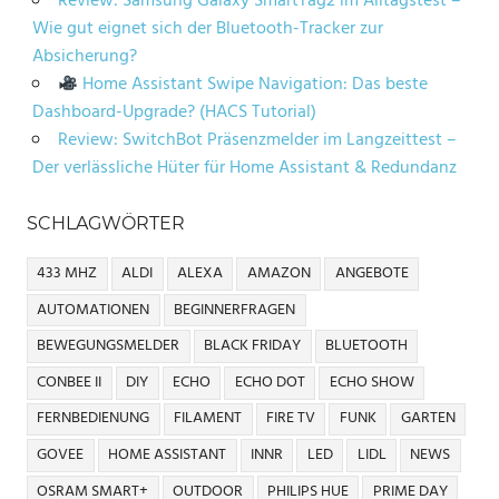
Review: Samsung Galaxy SmartTag2 im Alltagstest –
Wie gut eignet sich der Bluetooth-Tracker zur
Absicherung?
Home Assistant Swipe Navigation: Das beste
Dashboard-Upgrade? (HACS Tutorial)
Review: SwitchBot Präsenzmelder im Langzeittest –
Der verlässliche Hüter für Home Assistant & Redundanz
SCHLAGWÖRTER
433 MHZ
ALDI
ALEXA
AMAZON
ANGEBOTE
AUTOMATIONEN
BEGINNERFRAGEN
BEWEGUNGSMELDER
BLACK FRIDAY
BLUETOOTH
CONBEE II
DIY
ECHO
ECHO DOT
ECHO SHOW
FERNBEDIENUNG
FILAMENT
FIRE TV
FUNK
GARTEN
GOVEE
HOME ASSISTANT
INNR
LED
LIDL
NEWS
OSRAM SMART+
OUTDOOR
PHILIPS HUE
PRIME DAY