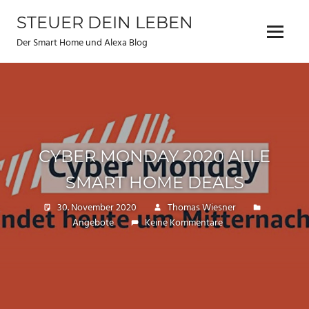
Zum
STEUER DEIN LEBEN
Inhalt
Menu
springen
Der Smart Home und Alexa Blog
CYBER MONDAY 2020 ALLE
SMART HOME DEALS
30. November 2020
Thomas Wiesner
Angebote
Keine Kommentare