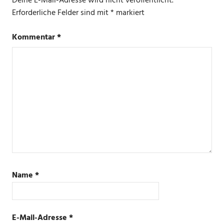
Deine E-Mail-Adresse wird nicht veröffentlicht.
CYBER
Erforderliche Felder sind mit
*
markiert
MONDAY
Kommentar
*
Name
*
E-Mail-Adresse
*