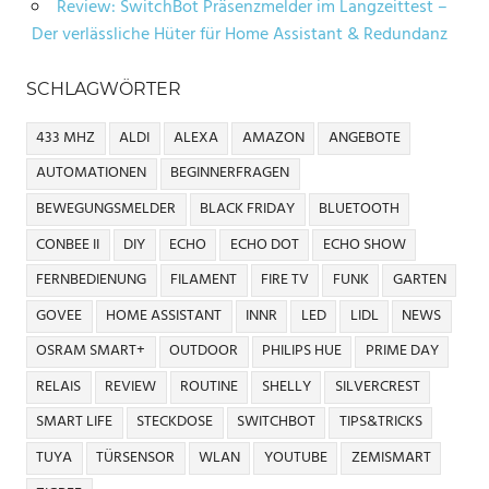
Review: SwitchBot Präsenzmelder im Langzeittest –
Der verlässliche Hüter für Home Assistant & Redundanz
SCHLAGWÖRTER
433 MHZ
ALDI
ALEXA
AMAZON
ANGEBOTE
AUTOMATIONEN
BEGINNERFRAGEN
BEWEGUNGSMELDER
BLACK FRIDAY
BLUETOOTH
CONBEE II
DIY
ECHO
ECHO DOT
ECHO SHOW
FERNBEDIENUNG
FILAMENT
FIRE TV
FUNK
GARTEN
GOVEE
HOME ASSISTANT
INNR
LED
LIDL
NEWS
OSRAM SMART+
OUTDOOR
PHILIPS HUE
PRIME DAY
RELAIS
REVIEW
ROUTINE
SHELLY
SILVERCREST
SMART LIFE
STECKDOSE
SWITCHBOT
TIPS&TRICKS
TUYA
TÜRSENSOR
WLAN
YOUTUBE
ZEMISMART