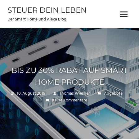
Zum
STEUER DEIN LEBEN
Inhalt
Menu
springen
Der Smart Home und Alexa Blog
BIS ZU 30% RABAT AUF SMART
HOME PRODUKTE
10. August 2019
Thomas Wiesner
Angebote
Keine Kommentare