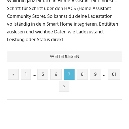
Wallbox ganz einfach in Home Assistant einbindest –
Schritt für Schritt über den HACS (Home Assistant
Community Store). So kannst du deine Ladestation
vollständig in dein Smart Home integrieren, Entitäten
auslesen und wichtige Daten wie Ladezustand,
Leistung oder Status direkt
WEITERLESEN
Seitennummerierung
…
…
Vorherige
«
1
5
6
7
8
9
81
Beiträge
der
Nächste
»
Beiträge
Beiträge