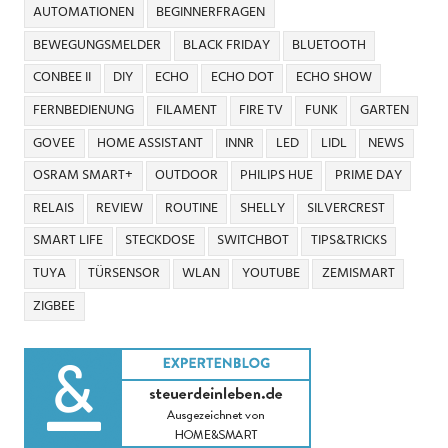
AUTOMATIONEN
BEGINNERFRAGEN
BEWEGUNGSMELDER
BLACK FRIDAY
BLUETOOTH
CONBEE II
DIY
ECHO
ECHO DOT
ECHO SHOW
FERNBEDIENUNG
FILAMENT
FIRE TV
FUNK
GARTEN
GOVEE
HOME ASSISTANT
INNR
LED
LIDL
NEWS
OSRAM SMART+
OUTDOOR
PHILIPS HUE
PRIME DAY
RELAIS
REVIEW
ROUTINE
SHELLY
SILVERCREST
SMART LIFE
STECKDOSE
SWITCHBOT
TIPS&TRICKS
TUYA
TÜRSENSOR
WLAN
YOUTUBE
ZEMISMART
ZIGBEE