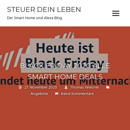
Zum
STEUER DEIN LEBEN
Inhalt
Menu
springen
Der Smart Home und Alexa Blog
BLACK FRIDAY 2020 ALLE
SMART HOME DEALS
27. November 2020
Thomas Wiesner
Angebote
Keine Kommentare