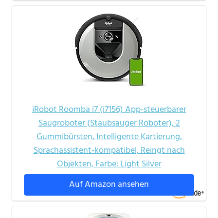
iRobot Roomba i7 (i7156) App-steuerbarer
Saugroboter (Staubsauger Roboter), 2
Gummibürsten, Intelligente Kartierung,
Sprachassistent-kompatibel, Reingt nach
Objekten, Farbe: Light Silver
Auf Amazon ansehen